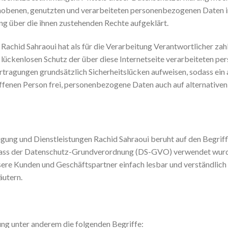
hobenen, genutzten und verarbeiteten personenbezogenen Daten i
ng über die ihnen zustehenden Rechte aufgeklärt.
achid Sahraoui hat als für die Verarbeitung Verantwortlicher zah
ckenlosen Schutz der über diese Internetseite verarbeiteten pe
ragungen grundsätzlich Sicherheitslücken aufweisen, sodass ein 
ffenen Person frei, personenbezogene Daten auch auf alternativen 
ung und Dienstleistungen Rachid Sahraoui beruht auf den Begriffl
rlass der Datenschutz-Grundverordnung (DS-GVO) verwendet wurd
unsere Kunden und Geschäftspartner einfach lesbar und verständlich
äutern.
ng unter anderem die folgenden Begriffe: