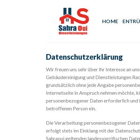
Skip
to
content
HOME
ENTR
Datenschutzerklärung
Wir freuen uns sehr über Ihr Interesse an u
Gebäudereinigung und Dienstleistungen Rach
grundsätzlich ohne jede Angabe personenbe
Internetseite in Anspruch nehmen möchte, k
personenbezogener Daten erforderlich und be
betroffenen Person ein.
Die Verarbeitung personenbezogener Daten,
erfolgt stets im Einklang mit der Datensch
Sahraoui geltenden landesspezifischen Dat