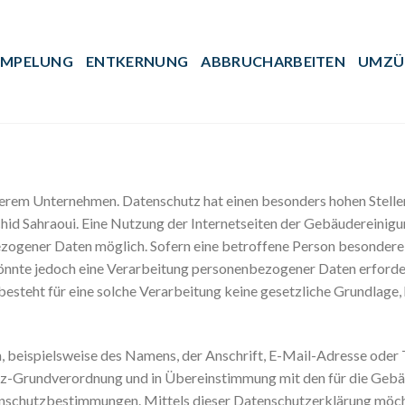
ÜMPELUNG
ENTKERNUNG
ABBRUCHARBEITEN
UMZÜ
nserem Unternehmen. Datenschutz hat einen besonders hohen Stelle
id Sahraoui. Eine Nutzung der Internetseiten der Gebäudereinigun
zogener Daten möglich. Sofern eine betroffene Person besondere
önnte jedoch eine Verarbeitung personenbezogener Daten erforder
steht für eine solche Verarbeitung keine gesetzliche Grundlage, h
 beispielsweise des Namens, der Anschrift, E-Mail-Adresse oder
utz-Grundverordnung und in Übereinstimmung mit den für die Gebä
enschutzbestimmungen. Mittels dieser Datenschutzerklärung möch