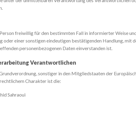
e unter der unmittelbaren Verantwortung des Verantwortlichen ode
n.
n Person freiwillig für den bestimmten Fall in informierter Weise 
 oder einer sonstigen eindeutigen bestätigenden Handlung, mit de
treffenden personenbezogenen Daten einverstanden ist.
Verarbeitung Verantwortlichen
-Grundverordnung, sonstiger in den Mitgliedstaaten der Europäis
echtlichem Charakter ist die:
hid Sahraoui