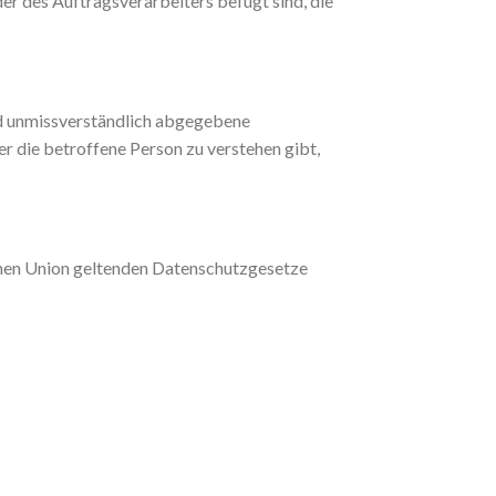
r des Auftragsverarbeiters befugt sind, die
und unmissverständlich abgegebene
r die betroffene Person zu verstehen gibt,
chen Union geltenden Datenschutzgesetze